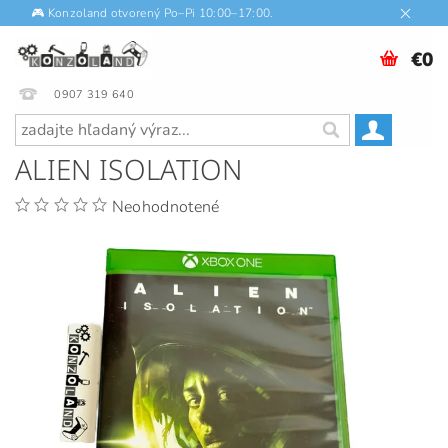
🎮 Konzoland otvorený Po–Pi 10:00–17:00.
€0
0907 319 640
ALIEN ISOLATION
Neohodnotené