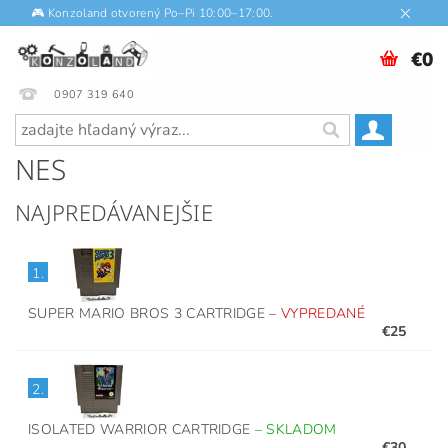
🎮 Konzoland otvorený Po–Pi 10:00–17:00.
€0
0907 319 640
NES
NAJPREDÁVANEJŠIE
1.
SUPER MARIO BROS 3 CARTRIDGE
–
VYPREDANÉ
€25
2.
ISOLATED WARRIOR CARTRIDGE
–
SKLADOM
€30