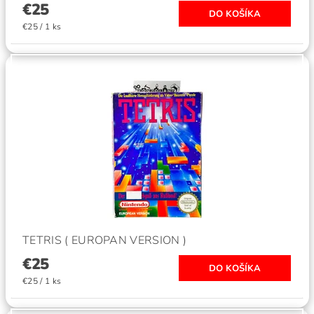
€25
€25 / 1 ks
TETRIS ( EUROPAN VERSION )
€25
€25 / 1 ks