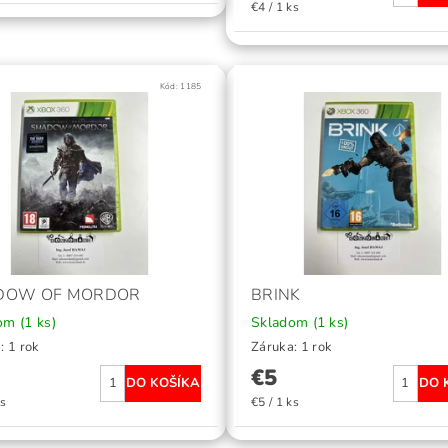
€4 / 1 ks
Kód:
1185
DOW OF MORDOR
BRINK
dom
(1 ks)
Skladom
(1 ks)
: 1 rok
Záruka: 1 rok
€5
ks
€5 / 1 ks