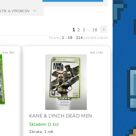
STÍK A VÝROBCOV
1
...
2
3
18
1
18
214
Stránka
z
-
položiek celkom
Kód:
390
Kód:
1143
KANE & LYNCH DEAD MEN
Skladom
(1 ks)
Záruka: 1 rok