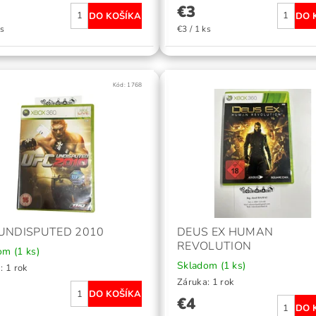
€3
ks
€3 / 1 ks
Kód:
1768
UNDISPUTED 2010
DEUS EX HUMAN
REVOLUTION
dom
(1 ks)
Skladom
(1 ks)
: 1 rok
Záruka: 1 rok
€4