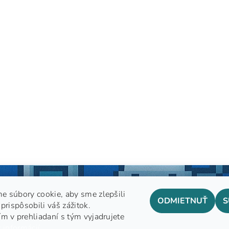
e súbory cookie, aby sme zlepšili
ODMIETNUŤ
S
prispôsobili váš zážitok.
m v prehliadaní s tým vyjadrujete
GDPR
 informácií