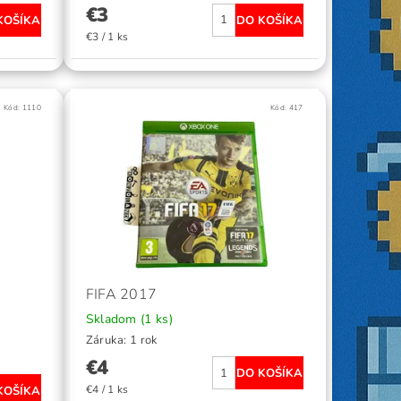
€3
€3 / 1 ks
Kód:
1110
Kód:
417
FIFA 2017
Skladom
(1 ks)
Záruka: 1 rok
€4
€4 / 1 ks