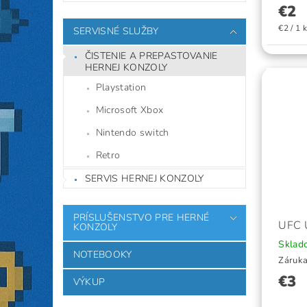
€2
€2 / 1 
SERVISNÉ SLUŽBY
ČISTENIE A PREPASTOVANIE
HERNEJ KONZOLY
Playstation
Microsoft Xbox
Nintendo switch
Retro
SERVIS HERNEJ KONZOLY
PRÍSLUŠENSTVO PRE HERNÉ
UFC 
KONZOLY
Skla
NOTEBOOKY
Záruka
€3
VÝKUP