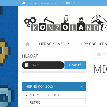
🎮 Konzoland otvorený Po–Pi 10:00–17:00.
HERNÉ KONZOLY
HRY PRE HER
NOTEBOOKY
VÝKUP
OBCHODNÉ
HĽADAŤ
MI
HERNÉ KONZOLY
MICROSOFT XBOX
RETRO