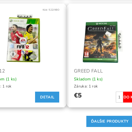
Kód:
522/XBO
 12
GREED FALL
dom
(1 ks)
Skladom
(1 ks)
: 1 rok
Záruka: 1 rok
€5
DETAIL
ĎALŠIE PRODUKTY