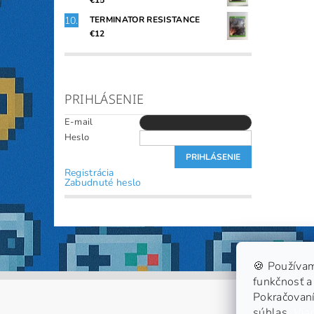
€15
TERMINATOR RESISTANCE
€12
PRIHLÁSENIE
E-mail
Heslo
Registrácia
Zabudnuté heslo
🍪 Používam
funkčnosť a 
Pokračovaní
súhlas.
Viac