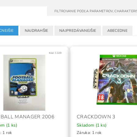
FILTROVANIE PODĽA PARAMETROV, CHARAKTERI
CNEJŠIE
NAJDRAHŠIE
NAJPREDÁVANEJŠIE
ABECEDNE
Kód:
1329
TBALL MANAGER 2006
CRACKDOWN 3
dom
(1 ks)
Skladom
(1 ks)
: 1 rok
Záruka: 1 rok