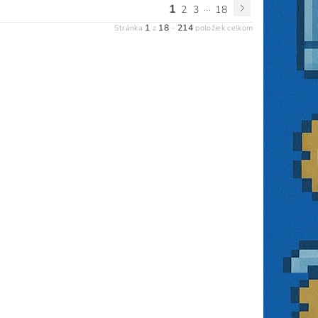
1
...
2
3
18
1
18
214
Stránka
z
-
položiek celkom