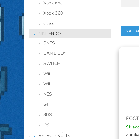
Xbox one
Xbox 360
Classic
NAJLA
NINTENDO
SNES
GAME BOY
SWITCH
Wii
Wii U
NES
64
3DS
FOO
DS
Skla
Záruka
RETRO - KÚTIK