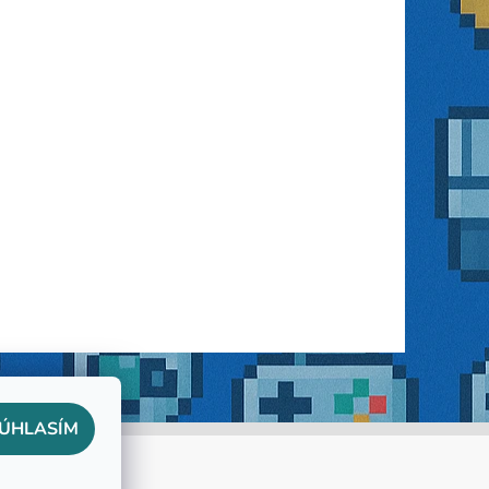
ÚHLASÍM