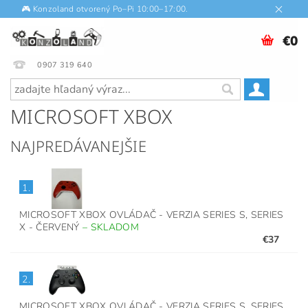
🎮 Konzoland otvorený Po–Pi 10:00–17:00.
€0
0907 319 640
MICROSOFT XBOX
NAJPREDÁVANEJŠIE
1.
MICROSOFT XBOX OVLÁDAČ - VERZIA SERIES S, SERIES
X - ČERVENÝ
–
SKLADOM
€37
2.
MICROSOFT XBOX OVLÁDAČ - VERZIA SERIES S, SERIES