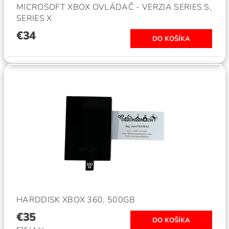
MICROSOFT XBOX OVLÁDAČ - VERZIA SERIES S,
SERIES X
€34
HARDDISK XBOX 360, 500GB
€35