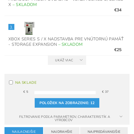
X
–
SKLADOM
€34
3.
XBOX SERIES S / X NADSTAVBA PRE VNÚTORNÚ PAMÄŤ
- STORAGE EXPANSION
–
SKLADOM
€25
UKÁŽ VIAC
NA SKLADE
€
5
€
37
POLOŽIEK NA ZOBRAZENIE:
12
FILTROVANIE PODĽA PARAMETROV, CHARAKTERISTÍK A
VÝROBCOV
NAJLACNEJŠIE
NAJDRAHŠIE
NAJPREDÁVANEJŠIE