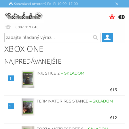
🎮 Konzoland otvorený Po–Pi 10:00–17:00.
€0
0907 319 640
XBOX ONE
NAJPREDÁVANEJŠIE
INJUSTICE 2
–
SKLADOM
1.
€15
TERMINATOR RESISTANCE
–
SKLADOM
2.
€12