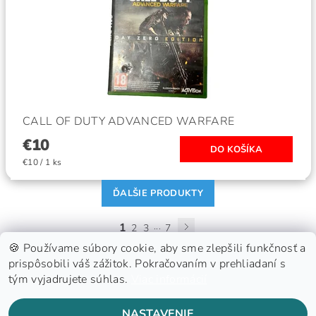
CALL OF DUTY ADVANCED WARFARE
€10
€10 / 1 ks
ĎALŠIE PRODUKTY
1
...
2
3
7
🍪 Používame súbory cookie, aby sme zlepšili funkčnosť a
prispôsobili váš zážitok. Pokračovaním v prehliadaní s
tým vyjadrujete súhlas.
Viac informácií
GDPR
NASTAVENIE