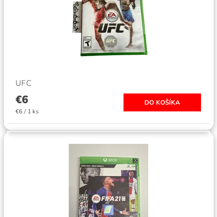
UFC
€6
€6 / 1 ks