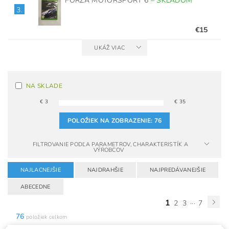
FORZA MOTORSPORT 6
–
SKLADOM
3.
€15
UKÁŽ VIAC
NA SKLADE
€
3
€
35
POLOŽIEK NA ZOBRAZENIE:
76
FILTROVANIE PODĽA PARAMETROV, CHARAKTERISTÍK A
VÝROBCOV
NAJLACNEJŠIE
NAJDRAHŠIE
NAJPREDÁVANEJŠIE
ABECEDNE
1
...
2
3
7
76
položiek celkom