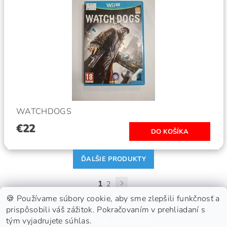
WATCHDOGS
€22
ĎALŠIE PRODUKTY
1
2
🍪 Používame súbory cookie, aby sme zlepšili funkčnosť a
prispôsobili váš zážitok. Pokračovaním v prehliadaní s
tým vyjadrujete súhlas.
Viac informácií
GDPR