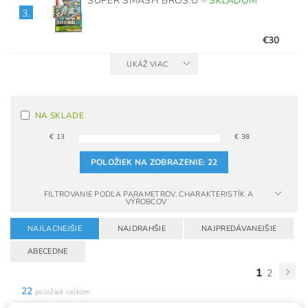
SUPER SMASH BROS.U
–
SKLADOM
3.
€30
UKÁŽ VIAC
NA SKLADE
€
13
€
38
POLOŽIEK NA ZOBRAZENIE:
22
FILTROVANIE PODĽA PARAMETROV, CHARAKTERISTÍK A
VÝROBCOV
NAJLACNEJŠIE
NAJDRAHŠIE
NAJPREDÁVANEJŠIE
ABECEDNE
1
2
22
položiek celkom