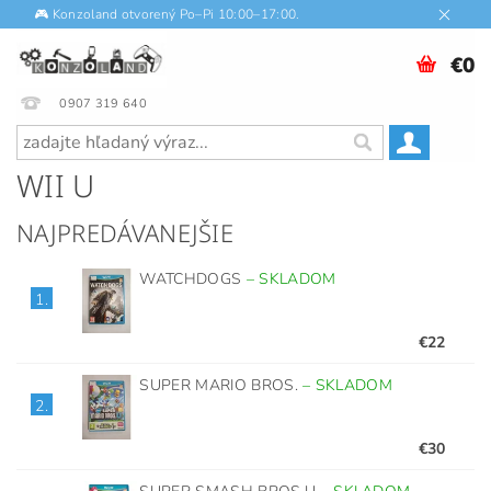
🎮 Konzoland otvorený Po–Pi 10:00–17:00.
€0
0907 319 640
WII U
NAJPREDÁVANEJŠIE
WATCHDOGS
–
SKLADOM
1.
€22
SUPER MARIO BROS.
–
SKLADOM
2.
€30