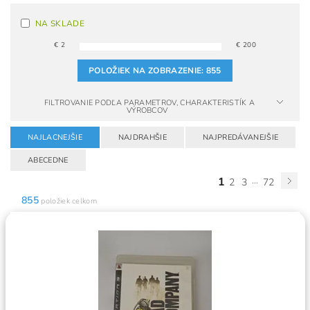
NA SKLADE
€
2
€
200
POLOŽIEK NA ZOBRAZENIE:
855
FILTROVANIE PODĽA PARAMETROV, CHARAKTERISTÍK A
VÝROBCOV
NAJLACNEJŠIE
NAJDRAHŠIE
NAJPREDÁVANEJŠIE
ABECEDNE
1
...
2
3
72
855
položiek celkom