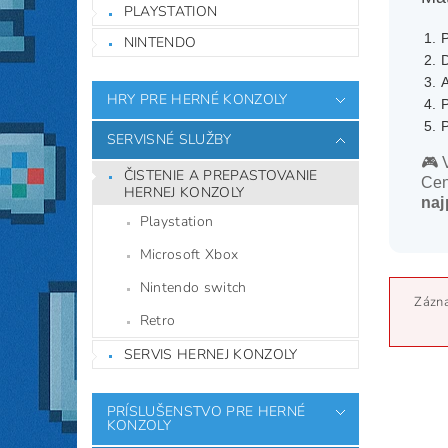
PLAYSTATION
NINTENDO
HRY PRE HERNÉ KONZOLY
SERVISNÉ SLUŽBY
🎮 
ČISTENIE A PREPASTOVANIE
Cen
HERNEJ KONZOLY
naj
Playstation
Microsoft Xbox
Nintendo switch
Zázna
Retro
SERVIS HERNEJ KONZOLY
PRÍSLUŠENSTVO PRE HERNÉ
KONZOLY