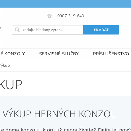
0907 319 640
NÉ KONZOLY
SERVISNÉ SLUŽBY
PRÍSLUŠENSTVO
 PODMIENKY
KONTAKTY
Výkup
KUP
️ VÝKUP HERNÝCH KONZOL
e doma konzolu, ktorú už nepoužívate? Dajte jej nový