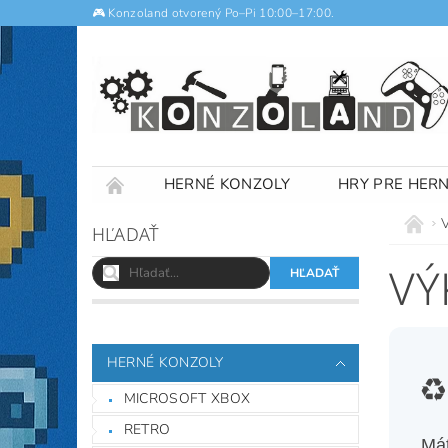
🎮 Konzoland otvorený Po–Pi 10:00–17:00.
HERNÉ KONZOLY
HRY PRE HER
NOTEBOOKY
VÝKUP
OBCHODNÉ
HĽADAŤ
VÝ
HERNÉ KONZOLY
♻
MICROSOFT XBOX
RETRO
Mát