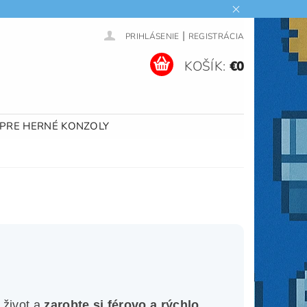
|
PRIHLÁSENIE
REGISTRÁCIA
KOŠÍK:
€0
 PRE HERNÉ KONZOLY
 život a
zarobte si férovo a rýchlo
.