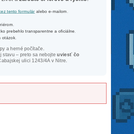
cez tento formulár
alebo e-mailom.
riérom.
tko prebehlo transparentne a oficiálne.
 otázok.
py a herné počítače.
j stavu – preto sa nebojte
uviesť čo
abajskej ulici 1243/4A v Nitre.