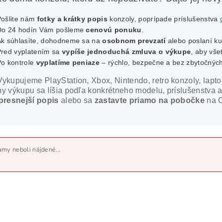
Pošlite nám
fotky a krátky popis
konzoly, poprípade príslušenstva
Do 24 hodín Vám pošleme
cenovú ponuku
.
Ak súhlasíte, dohodneme sa na
osobnom prevzatí
alebo poslaní ku
Pred vyplatením sa
vypíše jednoduchá zmluva o výkupe
, aby vše
Po kontrole
vyplatíme peniaze
– rýchlo, bezpečne a bez zbytočných
Vykupujeme PlayStation, Xbox, Nintendo, retro konzoly, lapto
y výkupu sa líšia podľa konkrétneho modelu, príslušenstva a
presnejší popis
alebo sa
zastavte priamo na pobočke
na C
my neboli nájdené...