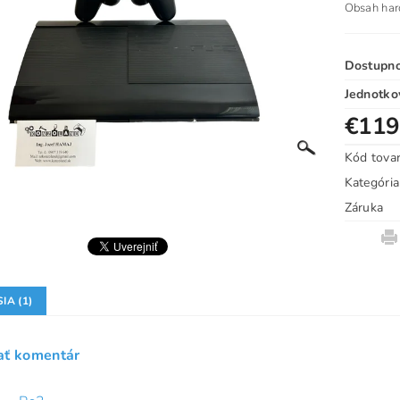
Obsah har
Dostupn
Jednotko
€119
Kód tova
Kategória
Záruka
IA (1)
ať komentár