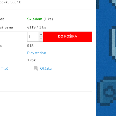
ddisku 500Gb.
osť
Skladom
(1 ks)
vá cena
€119 / 1 ks
ru
918
Playstation
1 rok
Tlač
Otázka