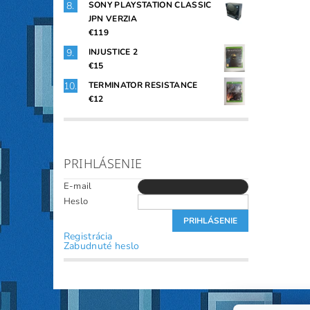
SONY PLAYSTATION CLASSIC
JPN VERZIA
€119
INJUSTICE 2
€15
TERMINATOR RESISTANCE
€12
PRIHLÁSENIE
E-mail
Heslo
Registrácia
Zabudnuté heslo