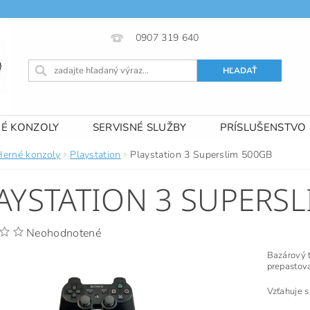
0907 319 640
NÉ KONZOLY
SERVISNÉ SLUŽBY
PRÍSLUŠENSTVO
 PODMIENKY
KONTAKTY
Herné konzoly
Playstation
Playstation 3 Superslim 500GB
AYSTATION 3 SUPERS
Neohodnotené
Bazárový t
prepastov
Vzťahuje 