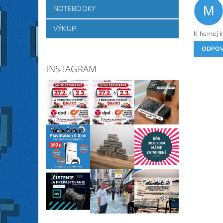
M
NOTEBOOKY
VÝKUP
K hernej 
ODPO
INSTAGRAM