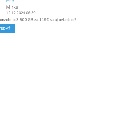
Ps3
Mirka
12.12.2024 06:30
konzole ps3 500 GB za 119€ su aj ovladace?
VEDAŤ