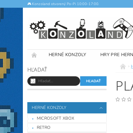
🎮 Konzoland otvorený Po–Pi 10:00–17:00.
HERNÉ KONZOLY
HRY PRE HER
NOTEBOOKY
VÝKUP
OBCHODNÉ
HĽADAŤ
PL
HERNÉ KONZOLY
MICROSOFT XBOX
RETRO