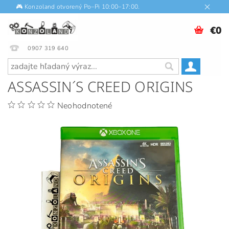
🎮 Konzoland otvorený Po–Pi 10:00–17:00.
€0
0907 319 640
ASSASSIN´S CREED ORIGINS
Neohodnotené