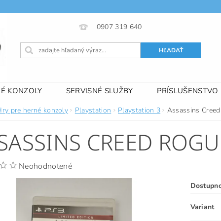
0907 319 640
NÉ KONZOLY
SERVISNÉ SLUŽBY
PRÍSLUŠENSTVO
 PODMIENKY
KONTAKTY
Hry pre herné konzoly
Playstation
Playstation 3
Assassins Cree
SASSINS CREED ROGU
Neohodnotené
Dostupn
Variant