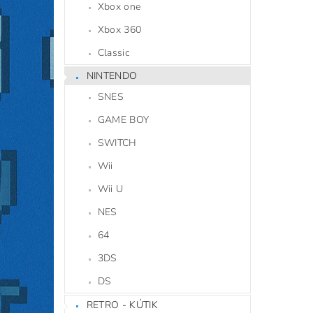
Xbox one
Xbox 360
Classic
NINTENDO
SNES
GAME BOY
SWITCH
Wii
Wii U
NES
64
3DS
DS
RETRO - KÚTIK