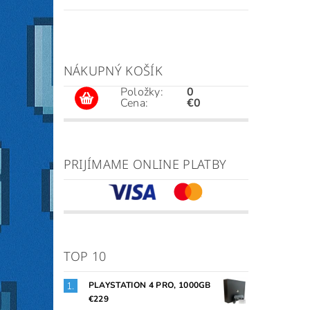
NÁKUPNÝ KOŠÍK
Položky:
0
Cena:
€0
PRIJÍMAME ONLINE PLATBY
TOP 10
PLAYSTATION 4 PRO, 1000GB
€229