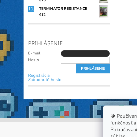
€15
TERMINATOR RESISTANCE
€12
PRIHLÁSENIE
E-mail
Heslo
Registrácia
Zabudnuté heslo
🍪 Používam
funkčnosť a 
Pokračovaní
súhlas.
Viac