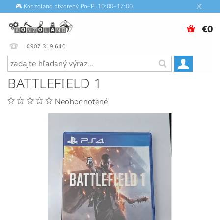
🎮 Konzoland otvorený Po–Pi 10:00–17:00.
€0
0907 319 640
BATTLEFIELD 1
Neohodnotené