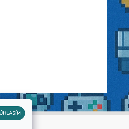
ÚHLASÍM