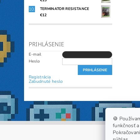
€15
TERMINATOR RESISTANCE
€12
PRIHLÁSENIE
E-mail
Heslo
Registrácia
Zabudnuté heslo
🍪 Používam
funkčnosť a 
Pokračovaní
súhlas.
Viac