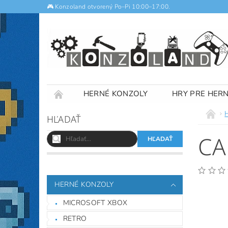
🎮 Konzoland otvorený Po–Pi 10:00–17:00.
HERNÉ KONZOLY
HRY PRE HER
NOTEBOOKY
VÝKUP
OBCHODNÉ
HĽADAŤ
CA
HERNÉ KONZOLY
MICROSOFT XBOX
RETRO