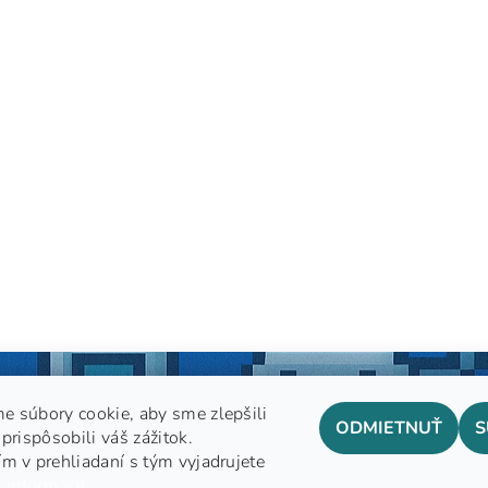
e súbory cookie, aby sme zlepšili
ODMIETNUŤ
S
prispôsobili váš zážitok.
m v prehliadaní s tým vyjadrujete
GDPR
 informácií