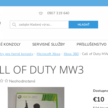
0907 319 640
NÉ KONZOLY
SERVISNÉ SLUŽBY
PRÍSLUŠENSTVO
 PODMIENKY
KONTAKTY
Hry pre herné konzoly
Microsoft Xbox
Xbox 360
Call of Duty M
LL OF DUTY MW3
Neohodnotené
Dostupn
€10
Kód tova