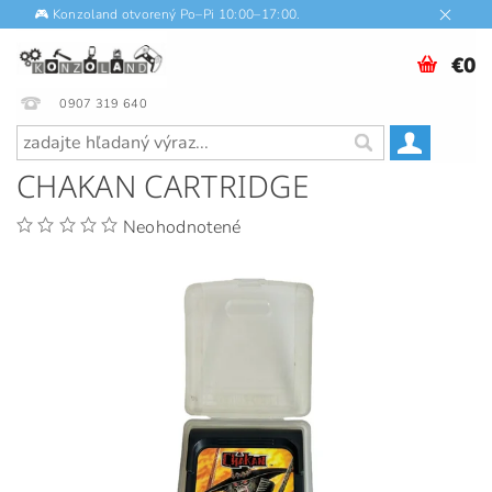
🎮 Konzoland otvorený Po–Pi 10:00–17:00.
€0
0907 319 640
CHAKAN CARTRIDGE
Neohodnotené