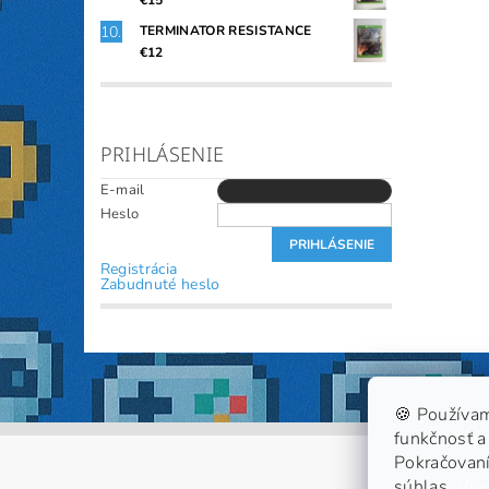
€15
TERMINATOR RESISTANCE
€12
PRIHLÁSENIE
E-mail
Heslo
Registrácia
Zabudnuté heslo
🍪 Používam
funkčnosť a 
Pokračovaní
súhlas.
Viac