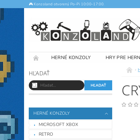
🎮 Konzoland otvorený Po–Pi 10:00–17:00.
HERNÉ KONZOLY
HRY PRE HER
NOTEBOOKY
VÝKUP
OBCHODNÉ
HĽADAŤ
CR
HERNÉ KONZOLY
MICROSOFT XBOX
RETRO