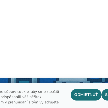
e súbory cookie, aby sme zlepšili
ODMIETNUŤ
S
prispôsobili váš zážitok.
m v prehliadaní s tým vyjadrujete
GDPR
 informácií