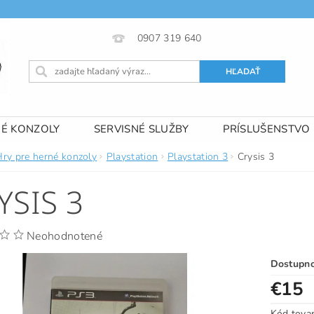
0907 319 640
NÉ KONZOLY
SERVISNÉ SLUŽBY
PRÍSLUŠENSTVO
 PODMIENKY
KONTAKTY
Hry pre herné konzoly
Playstation
Playstation 3
Crysis 3
YSIS 3
Neohodnotené
Dostupn
€15
Kód tova