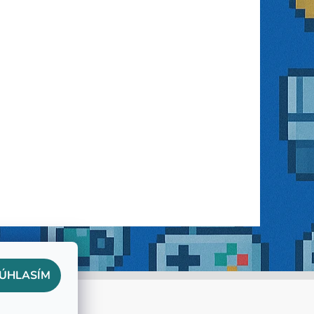
ÚHLASÍM