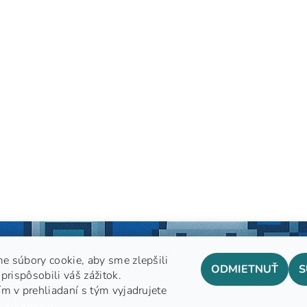
e súbory cookie, aby sme zlepšili
ODMIETNUŤ
S
prispôsobili váš zážitok.
m v prehliadaní s tým vyjadrujete
GDPR
 informácií