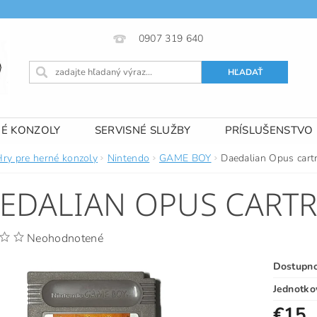
0907 319 640
NÉ KONZOLY
SERVISNÉ SLUŽBY
PRÍSLUŠENSTVO
 PODMIENKY
KONTAKTY
Hry pre herné konzoly
Nintendo
GAME BOY
Daedalian Opus cart
EDALIAN OPUS CART
Neohodnotené
Dostupn
Jednotko
€15