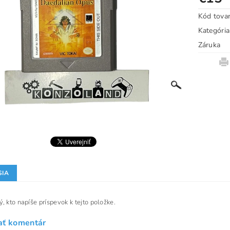
Kód tova
Kategória
Záruka
SIA
, kto napíše príspevok k tejto položke.
ať komentár