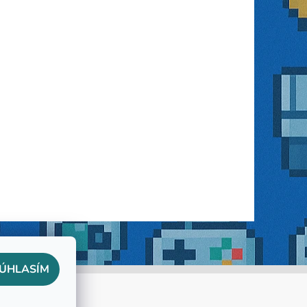
ÚHLASÍM