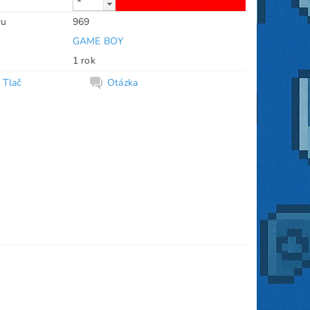
ru
969
GAME BOY
1 rok
Tlač
Otázka