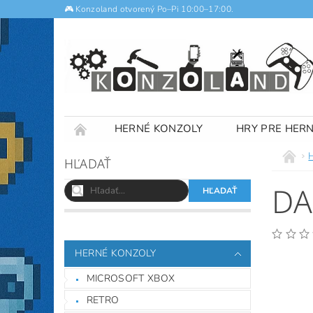
🎮 Konzoland otvorený Po–Pi 10:00–17:00.
HERNÉ KONZOLY
HRY PRE HER
NOTEBOOKY
VÝKUP
OBCHODNÉ
HĽADAŤ
DA
HERNÉ KONZOLY
MICROSOFT XBOX
RETRO