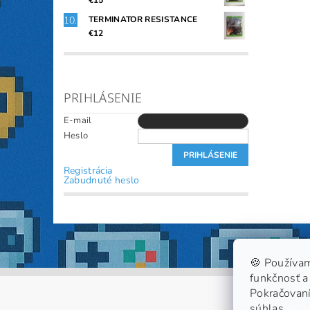
€15
TERMINATOR RESISTANCE
€12
PRIHLÁSENIE
E-mail
Heslo
Registrácia
Zabudnuté heslo
🍪 Používam
funkčnosť a 
Pokračovaní
súhlas.
Viac