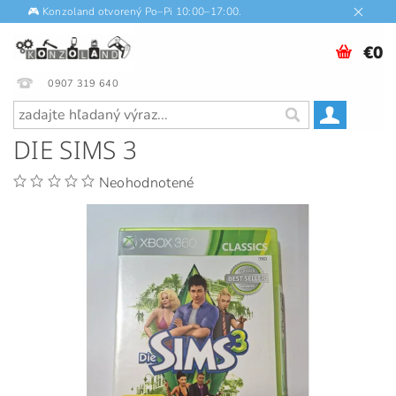
🎮 Konzoland otvorený Po–Pi 10:00–17:00.
€0
0907 319 640
DIE SIMS 3
Neohodnotené