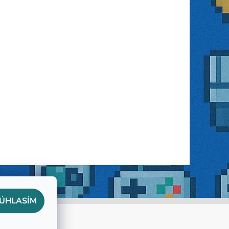
ÚHLASÍM