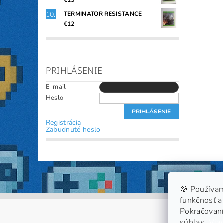
€15
TERMINATOR RESISTANCE
€12
PRIHLÁSENIE
E-mail
Heslo
Registrácia
Zabudnuté heslo
🍪 Používam
funkčnosť a 
Pokračovaní
súhlas.
Viac