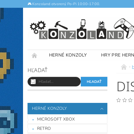
🎮 Konzoland otvorený Po–Pi 10:00–17:00.
HERNÉ KONZOLY
HRY PRE HER
NOTEBOOKY
VÝKUP
OBCHODNÉ
HĽADAŤ
DI
HERNÉ KONZOLY
MICROSOFT XBOX
RETRO