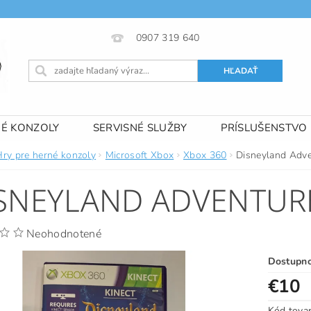
0907 319 640
NÉ KONZOLY
SERVISNÉ SLUŽBY
PRÍSLUŠENSTVO
 PODMIENKY
KONTAKTY
Hry pre herné konzoly
Microsoft Xbox
Xbox 360
Disneyland Adv
SNEYLAND ADVENTUR
Neohodnotené
Dostupn
€10
Kód tova