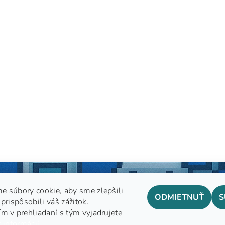
e súbory cookie, aby sme zlepšili
ODMIETNUŤ
S
prispôsobili váš zážitok.
m v prehliadaní s tým vyjadrujete
GDPR
 informácií