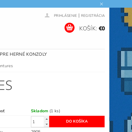
|
PRIHLÁSENIE
REGISTRÁCIA
KOŠÍK:
€0
 PRE HERNÉ KONZOLY
entures
ES
osť
Skladom
(1 ks)
ru
2905