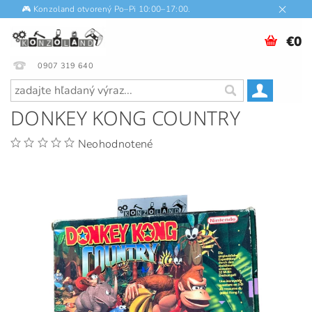
🎮 Konzoland otvorený Po–Pi 10:00–17:00.
€0
0907 319 640
DONKEY KONG COUNTRY
Neohodnotené