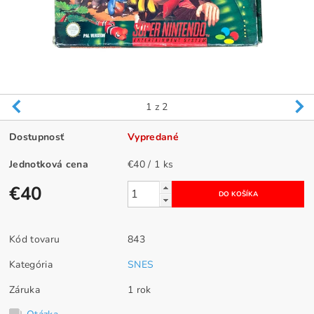
1
z 2
Dostupnosť
Vypredané
Jednotková cena
€40 / 1 ks
€40
Kód tovaru
843
Kategória
SNES
Záruka
1 rok