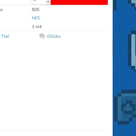
ru
825
NES
1 rok
Tlač
Otázka