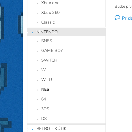
Xbox one
Buďte prvý
Xbox 360
Prid
Classic
NINTENDO
SNES
GAME BOY
SWITCH
Wii
Wii U
NES
64
3DS
DS
RETRO - KÚTIK