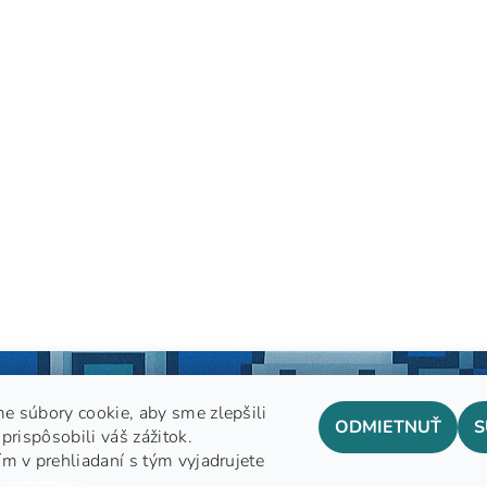
e súbory cookie, aby sme zlepšili
ODMIETNUŤ
S
prispôsobili váš zážitok.
m v prehliadaní s tým vyjadrujete
GDPR
 informácií