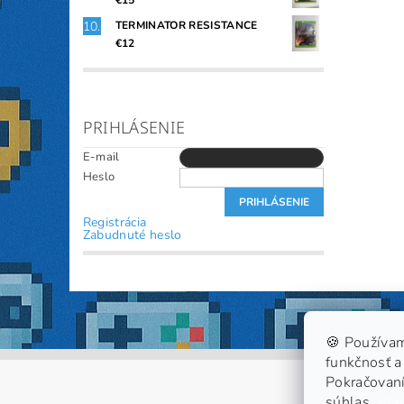
€15
TERMINATOR RESISTANCE
€12
PRIHLÁSENIE
E-mail
Heslo
Registrácia
Zabudnuté heslo
🍪 Používam
funkčnosť a 
Pokračovaní
súhlas.
Viac