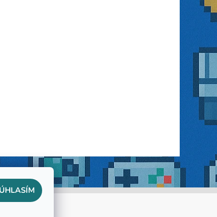
ÚHLASÍM