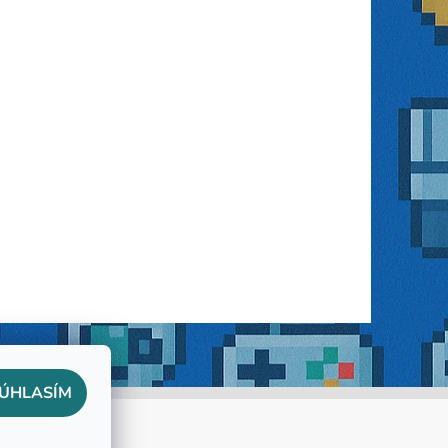
ÚHLASÍM