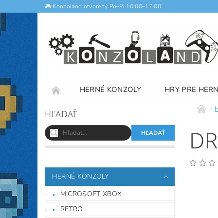
🎮 Konzoland otvorený Po–Pi 10:00–17:00.
HERNÉ KONZOLY
HRY PRE HER
NOTEBOOKY
VÝKUP
OBCHODNÉ
HĽADAŤ
DR
HERNÉ KONZOLY
MICROSOFT XBOX
RETRO