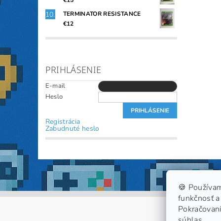
€15
TERMINATOR RESISTANCE
€12
PRIHLÁSENIE
E-mail
Heslo
Registrácia
Zabudnuté heslo
🍪 Používam
funkčnosť a 
Pokračovaní
súhlas.
Viac