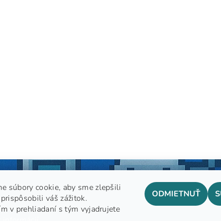
e súbory cookie, aby sme zlepšili
ODMIETNUŤ
S
prispôsobili váš zážitok.
m v prehliadaní s tým vyjadrujete
GDPR
 informácií