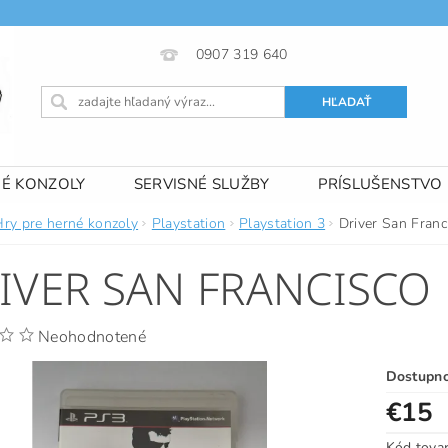
0907 319 640
NÉ KONZOLY
SERVISNÉ SLUŽBY
PRÍSLUŠENSTVO
 PODMIENKY
KONTAKTY
Hry pre herné konzoly
Playstation
Playstation 3
Driver San Franc
IVER SAN FRANCISCO
Neohodnotené
Dostupn
€15
Kód tova