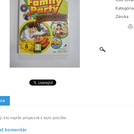
Kategória
Záruka
SIA
, kto napíše príspevok k tejto položke.
ať komentár