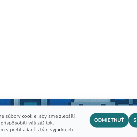
e súbory cookie, aby sme zlepšili
ODMIETNUŤ
S
prispôsobili váš zážitok.
m v prehliadaní s tým vyjadrujete
GDPR
 informácií