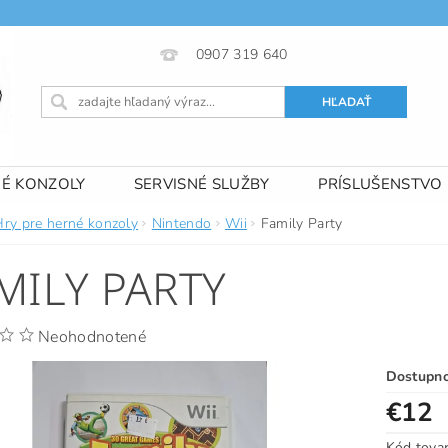
0907 319 640
NÉ KONZOLY
SERVISNÉ SLUŽBY
PRÍSLUŠENSTVO
 PODMIENKY
KONTAKTY
Hry pre herné konzoly
Nintendo
Wii
Family Party
MILY PARTY
Neohodnotené
Dostupn
€12
Kód tova