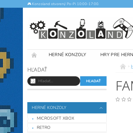
🎮 Konzoland otvorený Po–Pi 10:00–17:00.
HERNÉ KONZOLY
HRY PRE HER
NOTEBOOKY
VÝKUP
OBCHODNÉ
HĽADAŤ
FA
HERNÉ KONZOLY
MICROSOFT XBOX
RETRO