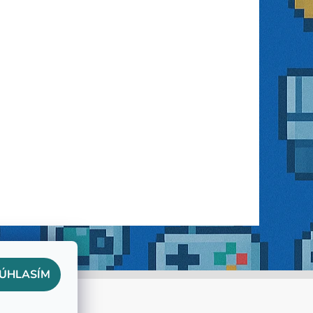
ÚHLASÍM