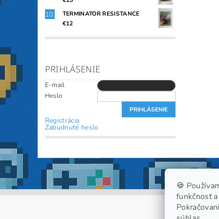
€15
TERMINATOR RESISTANCE
€12
PRIHLÁSENIE
E-mail
Heslo
Registrácia
Zabudnuté heslo
🍪 Používam
funkčnosť a 
Pokračovaní
súhlas.
Viac