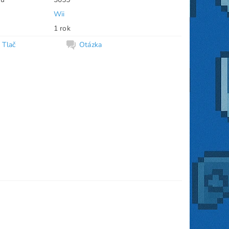
Wii
1 rok
Tlač
Otázka