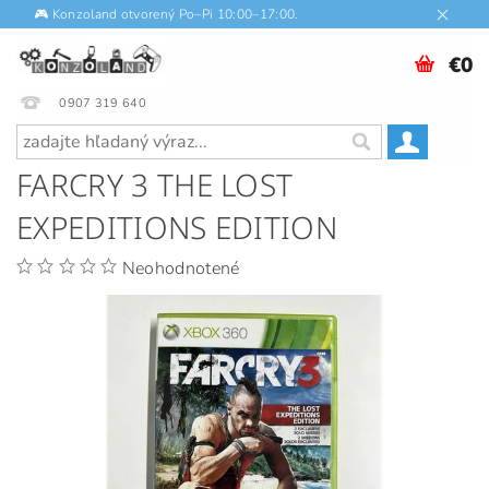
🎮 Konzoland otvorený Po–Pi 10:00–17:00.
€0
0907 319 640
FARCRY 3 THE LOST
EXPEDITIONS EDITION
Neohodnotené