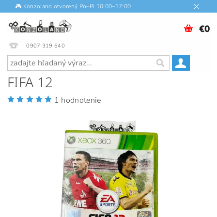
🎮 Konzoland otvorený Po–Pi 10:00–17:00.
€0
0907 319 640
FIFA 12
1 hodnotenie