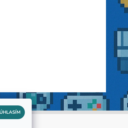
ÚHLASÍM