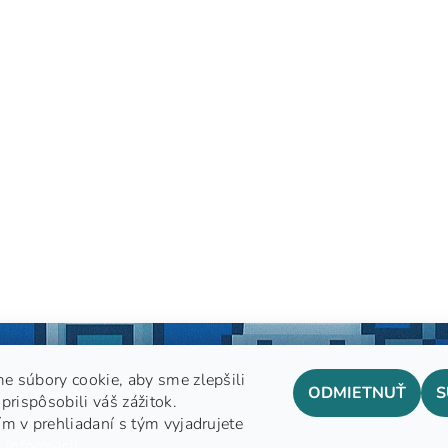
e súbory cookie, aby sme zlepšili
ODMIETNUŤ
S
prispôsobili váš zážitok.
m v prehliadaní s tým vyjadrujete
GDPR
 informácií