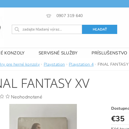
0907 319 640
NÉ KONZOLY
SERVISNÉ SLUŽBY
PRÍSLUŠENSTVO
 PODMIENKY
KONTAKTY
Hry pre herné konzoly
Playstation
Playstation 4
FINAL FANTASY
NAL FANTASY XV
Neohodnotené
Dostupn
€35
Kód tova