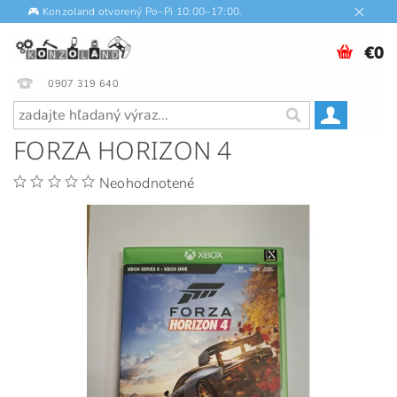
🎮 Konzoland otvorený Po–Pi 10:00–17:00.
€0
0907 319 640
FORZA HORIZON 4
Neohodnotené