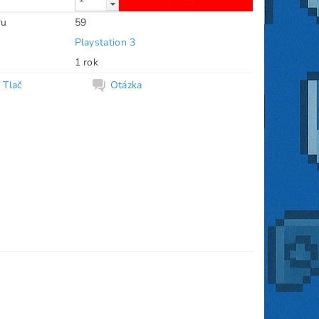
ru
59
Playstation 3
1 rok
Tlač
Otázka