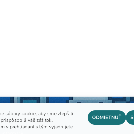
e súbory cookie, aby sme zlepšili
ODMIETNUŤ
S
prispôsobili váš zážitok.
m v prehliadaní s tým vyjadrujete
GDPR
 informácií