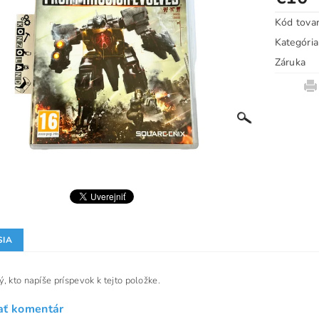
Kód tova
Kategória
Záruka
SIA
, kto napíše príspevok k tejto položke.
ať komentár