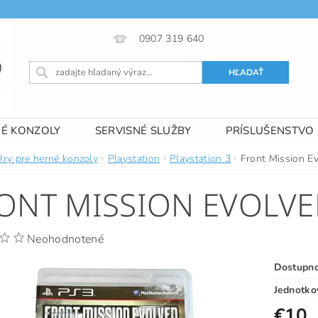
0907 319 640
NÉ KONZOLY
SERVISNÉ SLUŽBY
PRÍSLUŠENSTVO
 PODMIENKY
KONTAKTY
Hry pre herné konzoly
Playstation
Playstation 3
Front Mission E
ONT MISSION EVOLV
Neohodnotené
Dostupn
Jednotko
€10