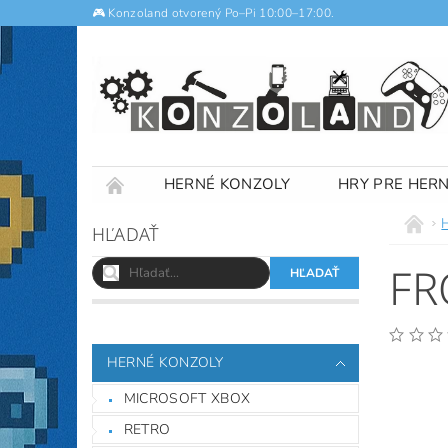
🎮 Konzoland otvorený Po–Pi 10:00–17:00.
HERNÉ KONZOLY
HRY PRE HER
NOTEBOOKY
VÝKUP
OBCHODNÉ
HĽADAŤ
FR
HERNÉ KONZOLY
MICROSOFT XBOX
RETRO