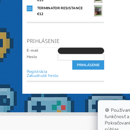
€15
TERMINATOR RESISTANCE
€12
PRIHLÁSENIE
E-mail
Heslo
Registrácia
Zabudnuté heslo
🍪 Používam
funkčnosť a 
Pokračovaní
súhlas.
Viac