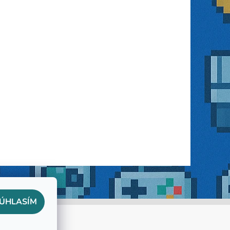
ÚHLASÍM