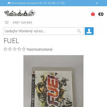
🎮 Konzoland otvorený Po–Pi 10:00–17:00.
€0
0907 319 640
FUEL
Neohodnotené