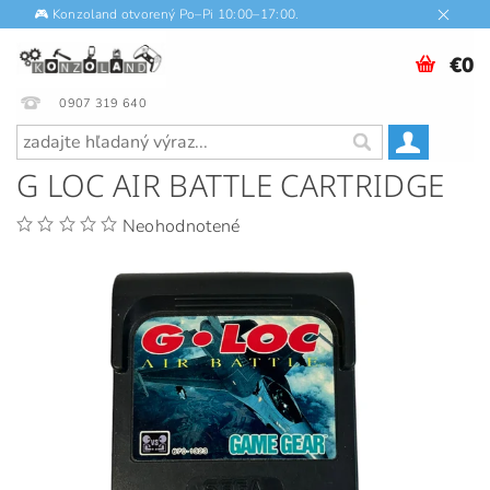
🎮 Konzoland otvorený Po–Pi 10:00–17:00.
€0
0907 319 640
G LOC AIR BATTLE CARTRIDGE
Neohodnotené