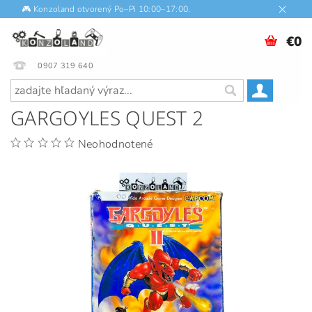
🎮 Konzoland otvorený Po–Pi 10:00–17:00.
€0
0907 319 640
GARGOYLES QUEST 2
Neohodnotené