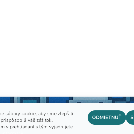
e súbory cookie, aby sme zlepšili
ODMIETNUŤ
S
prispôsobili váš zážitok.
m v prehliadaní s tým vyjadrujete
GDPR
 informácií