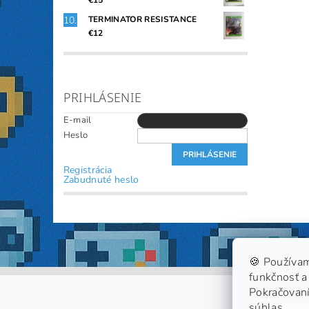
€15
TERMINATOR RESISTANCE
€12
PRIHLÁSENIE
E-mail
Heslo
Registrácia
Zabudnuté heslo
🍪 Používam
funkčnosť a 
Pokračovaní
súhlas.
Viac