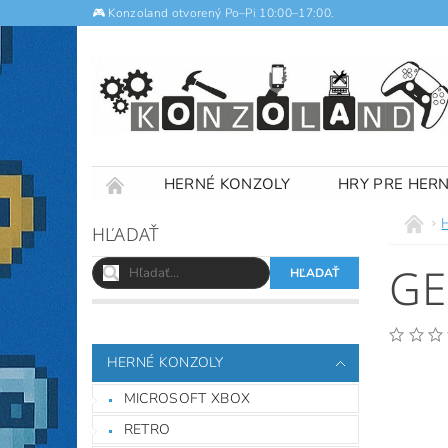
🎮 Konzoland otvorený Po–Pi 10:00–17:00.
HERNÉ KONZOLY
HRY PRE HER
NOTEBOOKY
VÝKUP
OBCHODNÉ
HĽADAŤ
GE
HERNÉ KONZOLY
MICROSOFT XBOX
RETRO