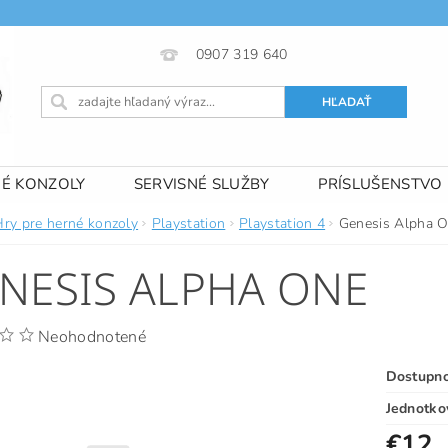
0907 319 640
NÉ KONZOLY
SERVISNÉ SLUŽBY
PRÍSLUŠENSTVO
 PODMIENKY
KONTAKTY
Hry pre herné konzoly
Playstation
Playstation 4
Genesis Alpha 
NESIS ALPHA ONE
Neohodnotené
Dostupn
Jednotko
€12