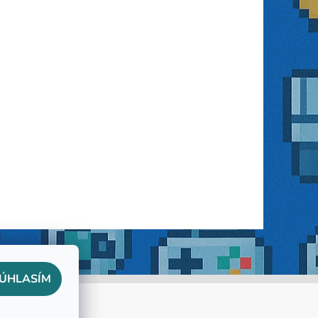
ÚHLASÍM