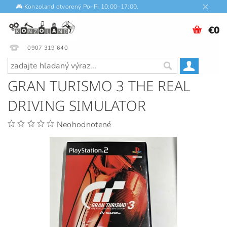
🎮 Konzoland otvorený Po–Pi 10:00–17:00.
€0
0907 319 640
GRAN TURISMO 3 THE REAL
DRIVING SIMULATOR
Neohodnotené