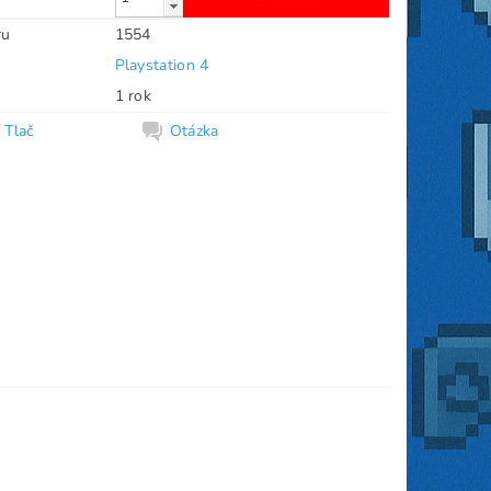
ru
1554
Playstation 4
1 rok
Tlač
Otázka