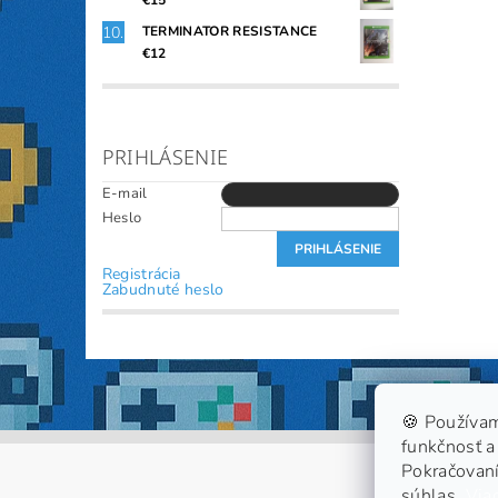
€15
TERMINATOR RESISTANCE
€12
PRIHLÁSENIE
E-mail
Heslo
Registrácia
Zabudnuté heslo
🍪 Používam
funkčnosť a 
Pokračovaní
súhlas.
Viac