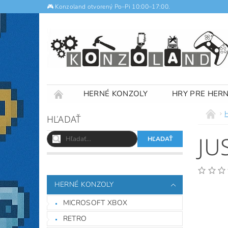
🎮 Konzoland otvorený Po–Pi 10:00–17:00.
HERNÉ KONZOLY
HRY PRE HER
NOTEBOOKY
VÝKUP
OBCHODNÉ
HĽADAŤ
JU
HERNÉ KONZOLY
MICROSOFT XBOX
RETRO