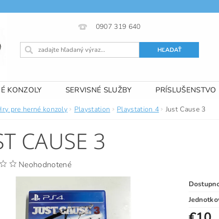
0907 319 640
NÉ KONZOLY
SERVISNÉ SLUŽBY
PRÍSLUŠENSTVO
 PODMIENKY
KONTAKTY
Hry pre herné konzoly
Playstation
Playstation 4
Just Cause 3
ST CAUSE 3
Neohodnotené
Dostupn
Jednotko
€10