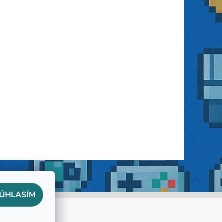
ÚHLASÍM