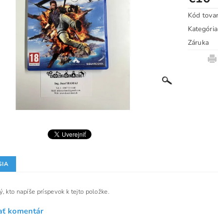
Kód tova
Kategória
Záruka
SIA
, kto napíše príspevok k tejto položke.
ať komentár