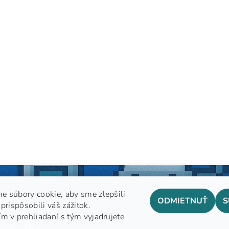
e súbory cookie, aby sme zlepšili
ODMIETNUŤ
S
prispôsobili váš zážitok.
m v prehliadaní s tým vyjadrujete
GDPR
 informácií