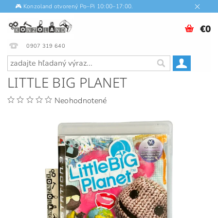
🎮 Konzoland otvorený Po–Pi 10:00–17:00.
€0
0907 319 640
LITTLE BIG PLANET
Neohodnotené