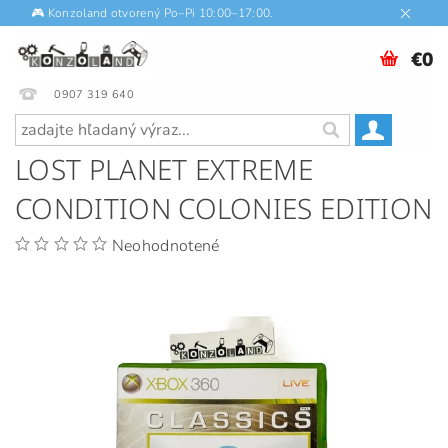
🎮 Konzoland otvorený Po–Pi 10:00–17:00.
€0
0907 319 640
LOST PLANET EXTREME
CONDITION COLONIES EDITION
Neohodnotené