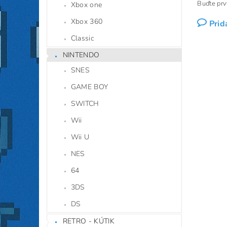
Buďte prvý
Xbox one
Xbox 360
Prid
Classic
NINTENDO
SNES
GAME BOY
SWITCH
Wii
Wii U
NES
64
3DS
DS
RETRO - KÚTIK