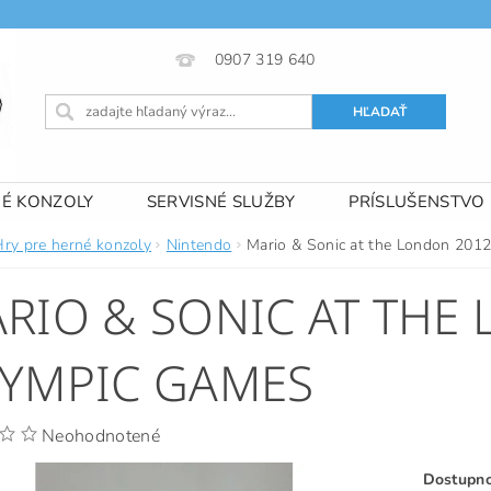
0907 319 640
NÉ KONZOLY
SERVISNÉ SLUŽBY
PRÍSLUŠENSTVO
 PODMIENKY
KONTAKTY
Hry pre herné konzoly
Nintendo
Mario & Sonic at the London 201
RIO & SONIC AT THE
YMPIC GAMES
Neohodnotené
Dostupn