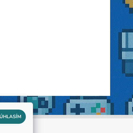
ÚHLASÍM