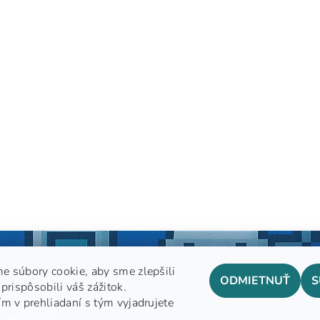
e súbory cookie, aby sme zlepšili
ODMIETNUŤ
S
prispôsobili váš zážitok.
m v prehliadaní s tým vyjadrujete
GDPR
 informácií