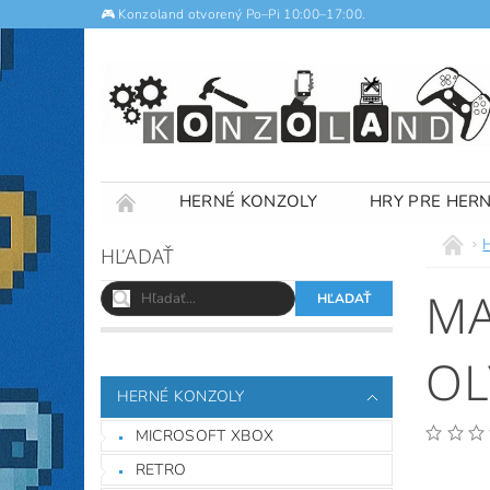
🎮 Konzoland otvorený Po–Pi 10:00–17:00.
HERNÉ KONZOLY
HRY PRE HER
NOTEBOOKY
VÝKUP
OBCHODNÉ
HĽADAŤ
MA
OL
HERNÉ KONZOLY
MICROSOFT XBOX
RETRO