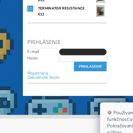
€15
TERMINATOR RESISTANCE
€12
PRIHLÁSENIE
E-mail
Heslo
Registrácia
Zabudnuté heslo
🍪 Používam
funkčnosť a 
Pokračovaní
súhlas.
Viac