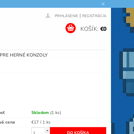
|
PRIHLÁSENIE
REGISTRÁCIA
KOŠÍK:
€0
 PRE HERNÉ KONZOLY
osť
Skladom
(1 ks)
vá cena
€17 / 1 ks