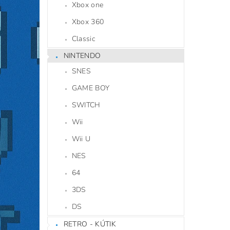
Xbox one
Xbox 360
Classic
NINTENDO
SNES
GAME BOY
SWITCH
Wii
Wii U
NES
64
3DS
DS
RETRO - KÚTIK