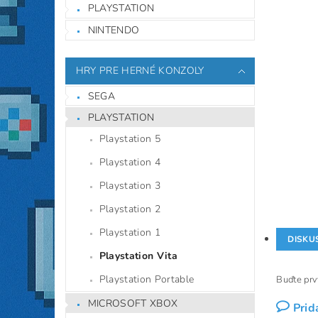
PLAYSTATION
NINTENDO
HRY PRE HERNÉ KONZOLY
SEGA
PLAYSTATION
Playstation 5
Playstation 4
Playstation 3
Playstation 2
Playstation 1
DISKU
Playstation Vita
Playstation Portable
Buďte prvý
MICROSOFT XBOX
Prid