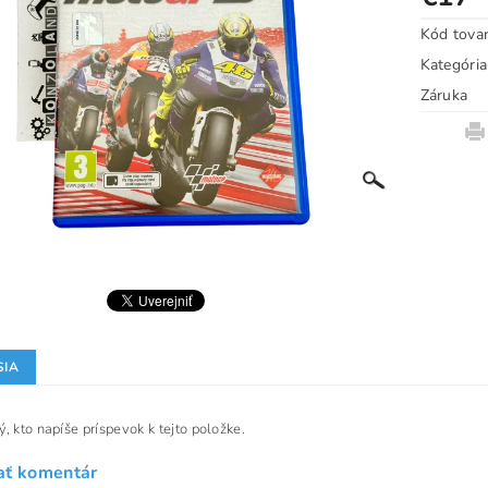
Kód tova
Kategória
Záruka
SIA
, kto napíše príspevok k tejto položke.
ať komentár