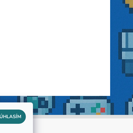
ÚHLASÍM