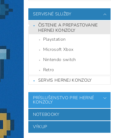
SERVISNÉ SLUŽBY
ČISTENIE A PREPASTOVANIE
HERNEJ KONZOLY
Playstation
Microsoft Xbox
Nintendo switch
Retro
SERVIS HERNEJ KONZOLY
PRÍSLUŠENSTVO PRE HERNÉ
KONZOLY
NOTEBOOKY
VÝKUP