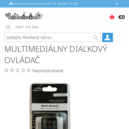
🎮 Konzoland otvorený Po–Pi 10:00–17:00.
€0
0907 319 640
MULTIMEDIÁLNY DIAĽKOVÝ
OVLÁDAČ
Neohodnotené