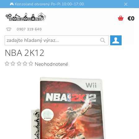
🎮 Konzoland otvorený Po–Pi 10:00–17:00.
€0
0907 319 640
NBA 2K12
Neohodnotené