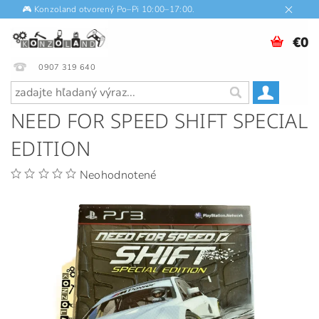
🎮 Konzoland otvorený Po–Pi 10:00–17:00.
€0
0907 319 640
NEED FOR SPEED SHIFT SPECIAL
EDITION
Neohodnotené