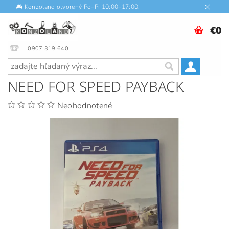
🎮 Konzoland otvorený Po–Pi 10:00–17:00.
€0
0907 319 640
NEED FOR SPEED PAYBACK
Neohodnotené