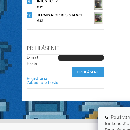
INJUSTICE 2
€15
TERMINATOR RESISTANCE
€12
PRIHLÁSENIE
E-mail
Heslo
Registrácia
Zabudnuté heslo
🍪 Používam
funkčnosť a 