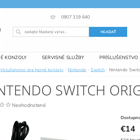
0907 319 640
NÉ KONZOLY
SERVISNÉ SLUŽBY
PRÍSLUŠENSTVO
 PODMIENKY
KONTAKTY
Príslušenstvo pre herné konzoly
Nintendo
Switch
Nintendo Switc
NTENDO SWITCH ORI
Neohodnotené
Dostupn
€14
Kód tova