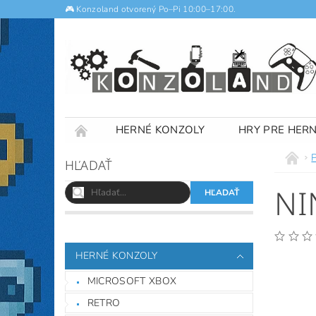
🎮 Konzoland otvorený Po–Pi 10:00–17:00.
HERNÉ KONZOLY
HRY PRE HER
NOTEBOOKY
VÝKUP
OBCHODNÉ
HĽADAŤ
NI
HERNÉ KONZOLY
MICROSOFT XBOX
RETRO