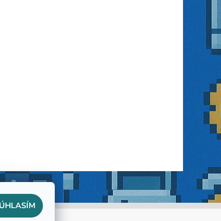
ÚHLASÍM