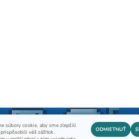
e súbory cookie, aby sme zlepšili
ODMIETNUŤ
S
prispôsobili váš zážitok.