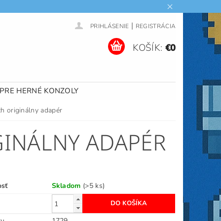
|
PRIHLÁSENIE
REGISTRÁCIA
KOŠÍK:
€0
 PRE HERNÉ KONZOLY
h originálny adapér
GINÁLNY ADAPÉR
osť
Skladom
(>5 ks)
ru
1729