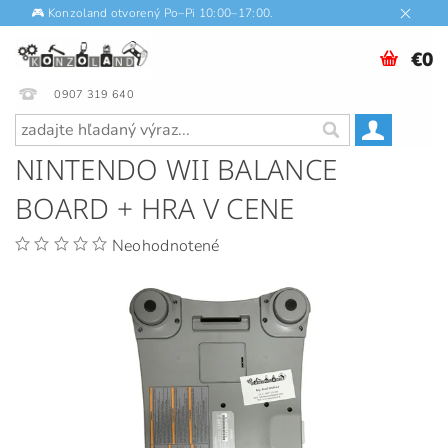
🎮 Konzoland otvorený Po–Pi 10:00–17:00.
€0
0907 319 640
NINTENDO WII BALANCE
BOARD + HRA V CENE
Neohodnotené