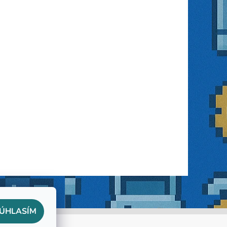
ÚHLASÍM