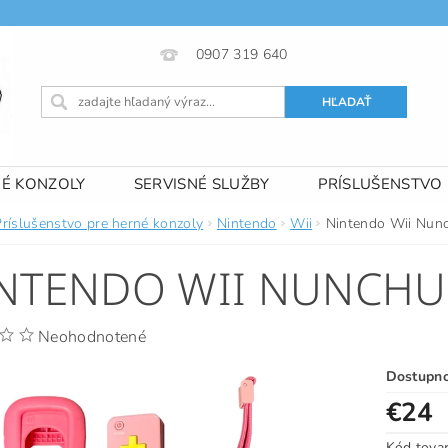
0907 319 640
NÉ KONZOLY
SERVISNÉ SLUŽBY
PRÍSLUŠENSTVO
 PODMIENKY
KONTAKTY
Príslušenstvo pre herné konzoly
Nintendo
Wii
Nintendo Wii Nunc
NTENDO WII NUNCHUC
Neohodnotené
Dostupn
€24
Kód tova