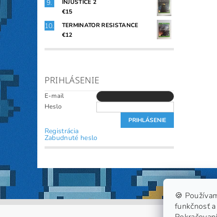
INJUSTICE 2
€15
TERMINATOR RESISTANCE
€12
PRIHLÁSENIE
E-mail
Heslo
Registrácia
Zabudnuté heslo
🍪 Používam
funkčnosť a 