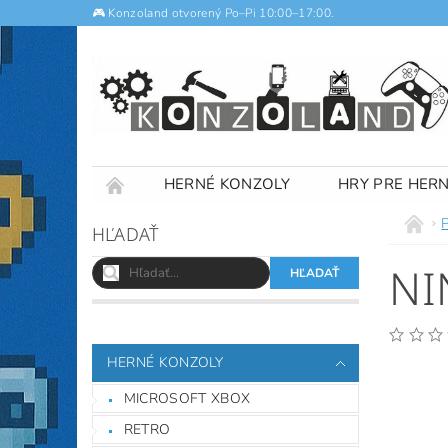
🎮 Konzoland otvorený Po–Pi 10:00–17:00.
HERNÉ KONZOLY
HRY PRE HER
NOTEBOOKY
VÝKUP
OBCHODNÉ
HĽADAŤ
NI
HERNÉ KONZOLY
MICROSOFT XBOX
RETRO