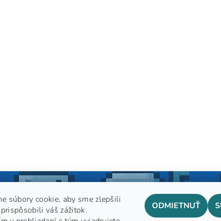
e súbory cookie, aby sme zlepšili
ODMIETNUŤ
S
prispôsobili váš zážitok.