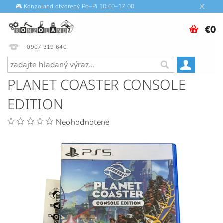
🎮 Konzoland otvorený Po–Pi 10:00–17:00.
€0
0907 319 640
PLANET COASTER CONSOLE
EDITION
Neohodnotené