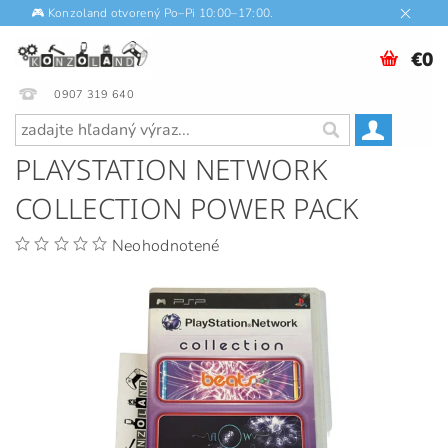
🎮 Konzoland otvorený Po–Pi 10:00–17:00.
€0
0907 319 640
PLAYSTATION NETWORK
COLLECTION POWER PACK
Neohodnotené