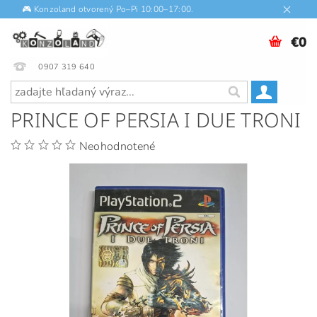
🎮 Konzoland otvorený Po–Pi 10:00–17:00.
€0
0907 319 640
PRINCE OF PERSIA I DUE TRONI
Neohodnotené