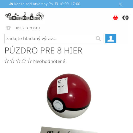
🎮 Konzoland otvorený Po–Pi 10:00–17:00.
€0
0907 319 640
PÚZDRO PRE 8 HIER
Neohodnotené