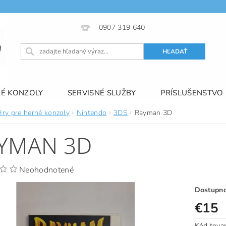
0907 319 640
NÉ KONZOLY
SERVISNÉ SLUŽBY
PRÍSLUŠENSTVO
 PODMIENKY
KONTAKTY
Hry pre herné konzoly
Nintendo
3DS
Rayman 3D
YMAN 3D
Neohodnotené
Dostupn
€15
Kód tova