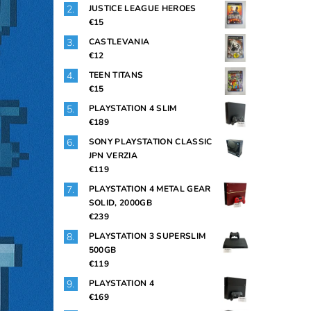
JUSTICE LEAGUE HEROES
€15
CASTLEVANIA
€12
TEEN TITANS
€15
PLAYSTATION 4 SLIM
€189
SONY PLAYSTATION CLASSIC
JPN VERZIA
€119
PLAYSTATION 4 METAL GEAR
SOLID, 2000GB
€239
PLAYSTATION 3 SUPERSLIM
500GB
€119
PLAYSTATION 4
€169