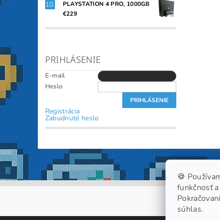
PLAYSTATION 4 PRO, 1000GB
€229
PRIHLÁSENIE
E-mail
Heslo
Registrácia
Zabudnuté heslo
🍪 Používam
funkčnosť a 
Pokračovaní
súhlas.
Viac