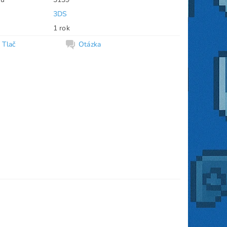
3DS
1 rok
Tlač
Otázka