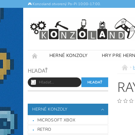
🎮 Konzoland otvorený Po–Pi 10:00–17:00.
HERNÉ KONZOLY
HRY PRE HER
NOTEBOOKY
VÝKUP
OBCHODNÉ
HĽADAŤ
RA
HERNÉ KONZOLY
MICROSOFT XBOX
RETRO