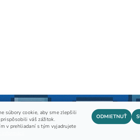
e súbory cookie, aby sme zlepšili
ODMIETNUŤ
S
prispôsobili váš zážitok.
m v prehliadaní s tým vyjadrujete
GDPR
 informácií