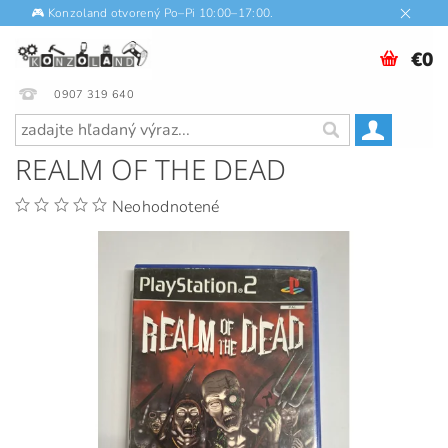
🎮 Konzoland otvorený Po–Pi 10:00–17:00.
€0
0907 319 640
REALM OF THE DEAD
Neohodnotené